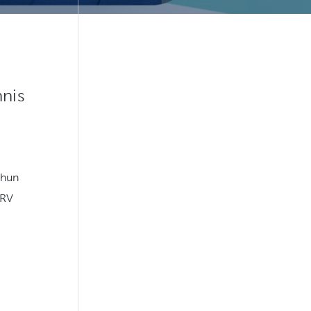
nnis
 hun
ARV