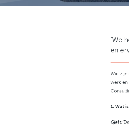
‘We h
en er
Wie zijn
werk en 
Consulti
1. Wat i
Gjalt:
‘Da