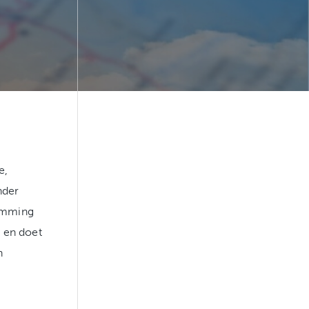
e,
nder
temming
 en doet
n