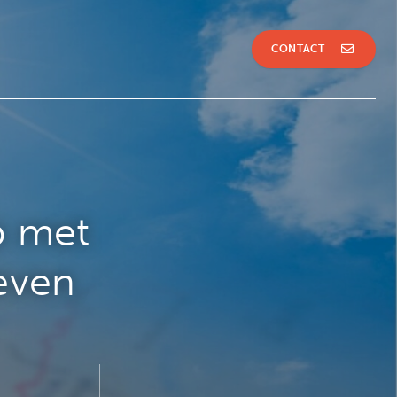
CONTACT
p met
even