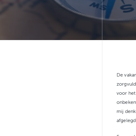
De vakan
zorgvuld
voor het
onbekend
mij denk
afgelegd