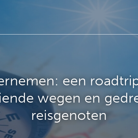
rnemen: een roadtri
iende wegen en gedr
reisgenoten