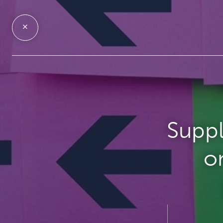
Suppl
o