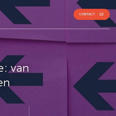
CONTACT
e: van
en