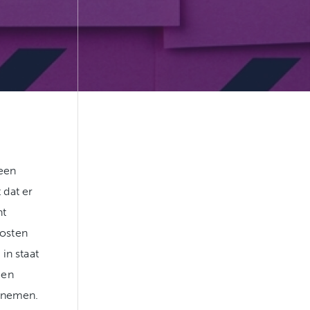
 een
 dat er
ht
kosten
in staat
een
e nemen.