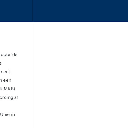
 door de
e
neel,
in een
ok MKB)
ording af
Unie in