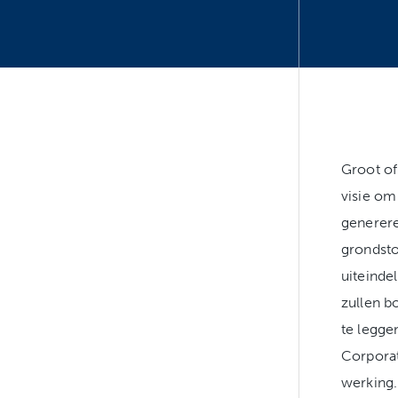
Groot of
visie om
generere
grondsto
uiteinde
zullen b
te legge
Corporat
werking.