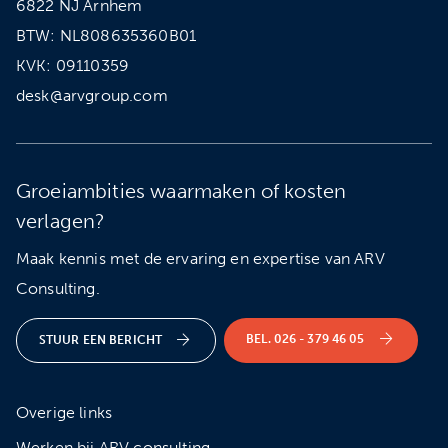
6822 NJ Arnhem
BTW: NL808635360B01
KVK: 09110359
desk@arvgroup.com
Groeiambities waarmaken of kosten
verlagen?
Maak kennis met de ervaring en expertise van ARV
Consulting.
BEL. 026 - 379 46 05
STUUR EEN BERICHT
Overige links
Werken bij ARV consulting