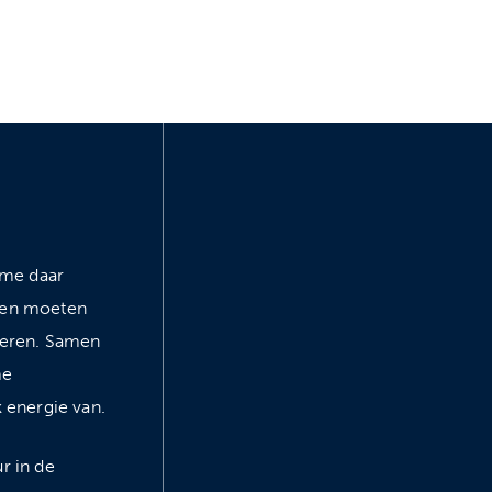
 me daar
ssen moeten
eteren. Samen
me
k energie van.
r in de