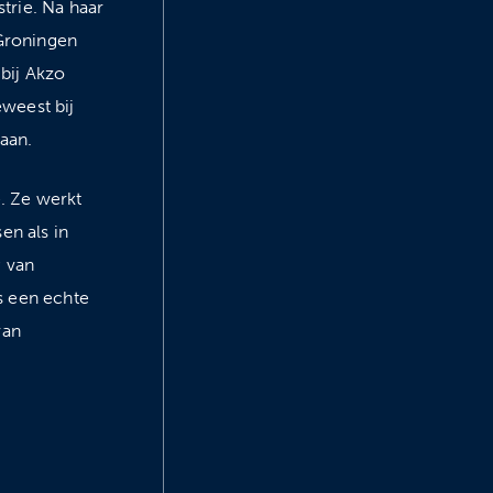
trie. Na haar
 Groningen
 bij Akzo
eweest bij
aan.
e. Ze werkt
en als in
; van
s een echte
van