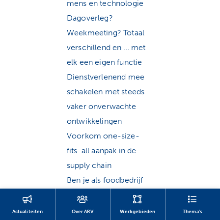
mens en technologie
Dagoverleg?
Weekmeeting? Totaal
verschillend en … met
elk een eigen functie
Dienstverlenend mee
schakelen met steeds
vaker onverwachte
ontwikkelingen
Voorkom one-size-
fits-all aanpak in de
supply chain
Ben je als foodbedrijf
klaar voor de digitale
transformatie?
Actualiteiten
Over ARV
Werkgebieden
Thema's