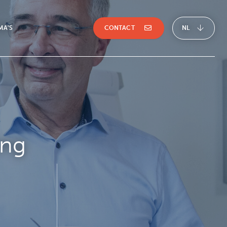
CONTACT
NL
MA'S
ing