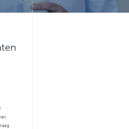
nten
e
e
van
raag