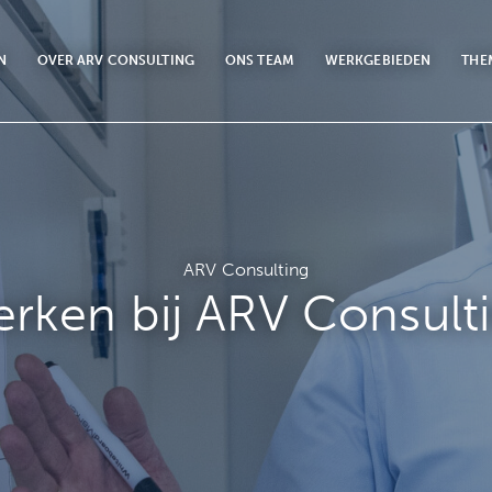
N
OVER ARV CONSULTING
ONS TEAM
WERKGEBIEDEN
THE
ARV Consulting
rken bij ARV Consult