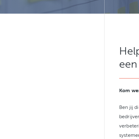
Help
een 
Kom wer
Ben jij 
bedrijve
verbeter
systeme