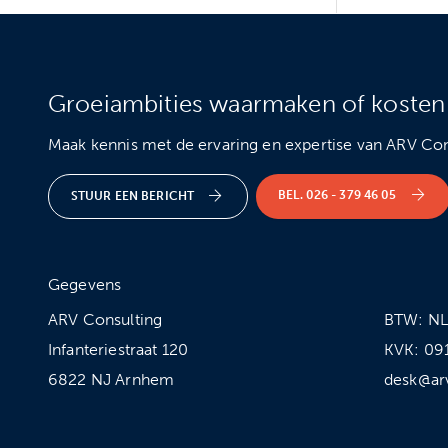
Groeiambities waarmaken of kosten
Maak kennis met de ervaring en expertise van ARV Con
BEL. 026 - 379 46 05
STUUR EEN BERICHT
Gegevens
ARV Consulting
BTW: N
Infanteriestraat 120
KVK: 09
6822 NJ Arnhem
desk@ar