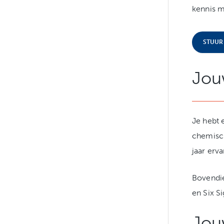
kennis m
STUUR
Jou
Je hebt 
chemisch
jaar erv
Bovendie
en Six S
Jou