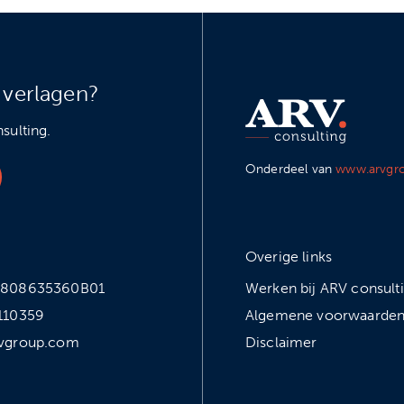
 verlagen?
sulting.
Onderdeel van
www.arvgr
Overige links
L808635360B01
Werken bij ARV consult
110359
Algemene voorwaarde
vgroup.com
Disclaimer