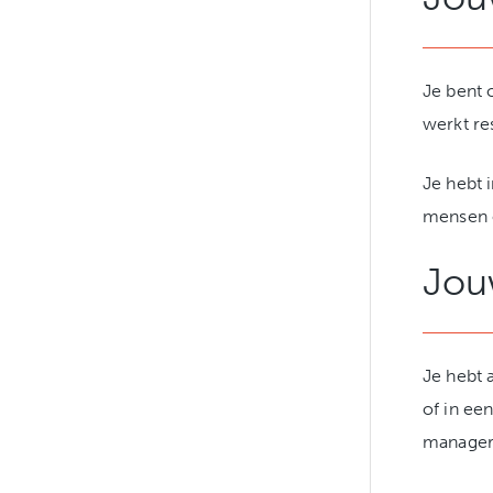
Je bent 
werkt re
Je hebt 
mensen o
Jou
Je hebt 
of in ee
manager,