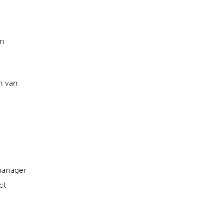
en
n van
 manager
ct