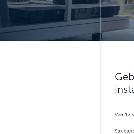
Geb
inst
Van “bre
Structur